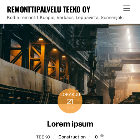
Skip
REMONTTIPALVELU TEEKO OY
Men
to
Kodin remontit Kuopio, Varkaus, Leppävirta, Suonenjoki
content
LOKAKUU
21
2019
Lorem ipsum
Construction
0
TEEKO